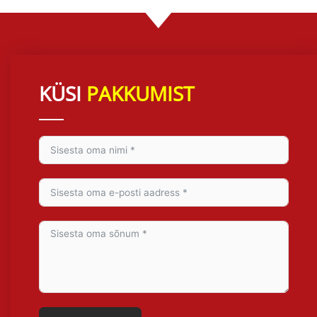
r
n
a
t
i
v
KÜSI
PAKKUMIST
e
: