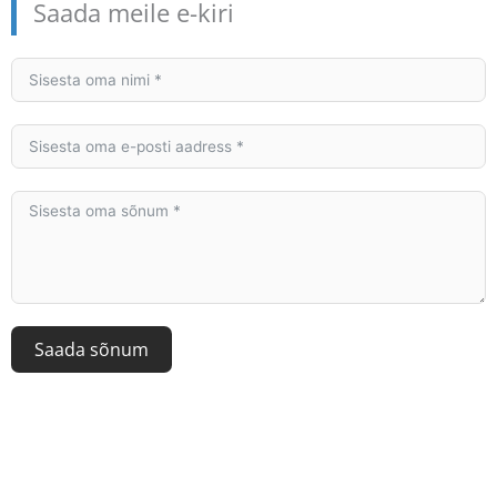
Saada meile e-kiri
Saada sõnum
A
l
t
e