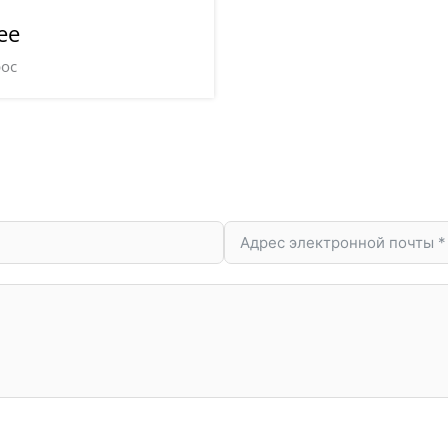
ee
рос