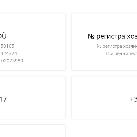
OÜ
№ регистра хо
, 50105
№ регистра хозяй
4424324
Посредничест
102073980
17
+