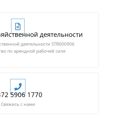
зяйственной деятельности
ственной деятельности STR000906
во по арендной рабочей силе
372 5906 1770
Свяжись с нами